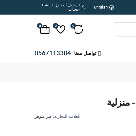
تسجيل الدخول / إنشاء
English
حساب
0
0
0
0567113304
تواصل معنا
 منزلية
العلامة التجارية:
غير متوفر