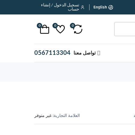
تسجيل الدخول / إنشاء
English
حساب
0
0
0
0567113304
تواصل معنا
العلامة التجارية:
غير متوفر