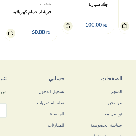
جك سيارة
شخصية
im
فرشاة حمام كهربائية
0.00
₪ 100.00
₪ 60.00
الصفحات
حسابي
تثب
المتجر
تسجيل الدخول
من م
من نحن
سلة المشتريات
تواصل معنا
المفضلة
سياسة الخصوصية
المقارنات