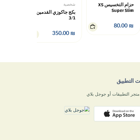
حزام التخسيس X5
خزنة نقود
شخصية
Super Sl
بكج جاكوزي القدمين
3/1
₪ 100.00
₪ 8
₪ 350.00
يت التطبيق
تجر التطبيقات أو جوجل بلاي