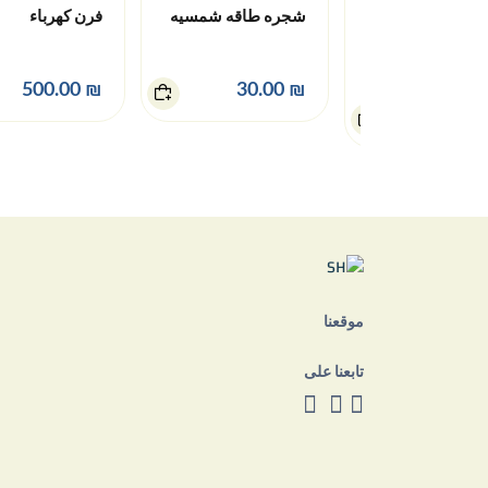
شجره طاقه شمسيه
فرن كهرباء
شمع
₪ 500.00
₪ 30.00
موقعنا
تابعنا على