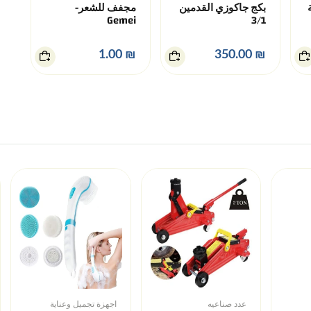
بكج جاكوزي القدمين
مجفف للشعر-
Gemei
3/1
₪ 1.00
₪ 350.00
عدد صناعيه
اجهزة تجميل وعناية
من