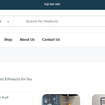
Top bar ads
s
Shop
About Us
Contact Us
und
3
Products For You