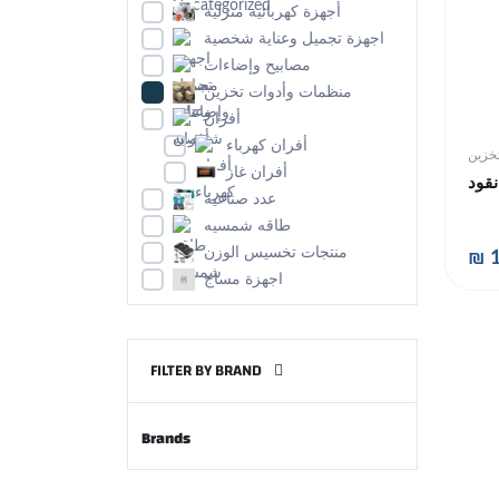
أجهزة كهربائية منزلية
اجهزة تجميل وعناية شخصية
مصابيح وإضاءات
منظمات وأدوات تخزين
أفران
أفران كهرباء
خزين
أفران غاز
نقود
عدد صناعيه
طاقه شمسيه
منتجات تخسيس الوزن
₪ 1
اجهزة مساج
FILTER BY BRAND
Brands