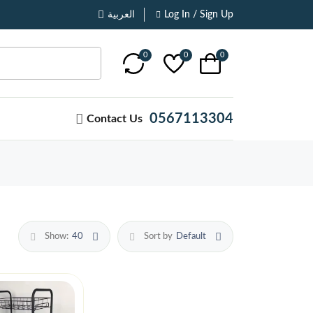
العربية
Log In / Sign Up
0
0
0
0567113304
Contact Us
Show:
40
Sort by
Default